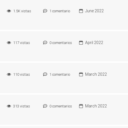
June 2022
1.5K
vistas
1
comentario
April 2022
117
vistas
0
comentarios
March 2022
110
vistas
1
comentario
March 2022
313
vistas
0
comentarios