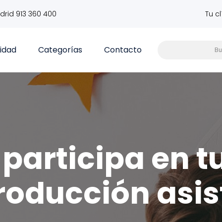
drid 913 360 400
Tu c
vidad
Categorías
Contacto
participa en t
roducción asis