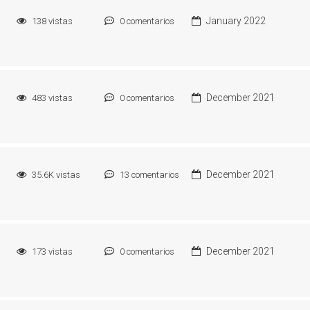
January 2022
138
vistas
0
comentarios
December 2021
483
vistas
0
comentarios
December 2021
35.6K
vistas
13
comentarios
December 2021
173
vistas
0
comentarios