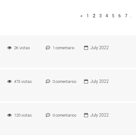
«
1
2
3
4
5
6
7
…
July 2022
2K
vistas
1
comentario
July 2022
473
vistas
0
comentarios
July 2022
120
vistas
0
comentarios