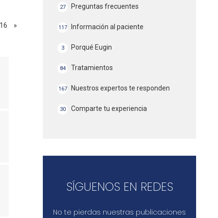
Preguntas frecuentes
27
16
»
Información al paciente
117
Porqué Eugin
3
Tratamientos
84
Nuestros expertos te responden
167
Comparte tu experiencia
30
SÍGUENOS EN REDES
No te pierdas nuestras publicaciones