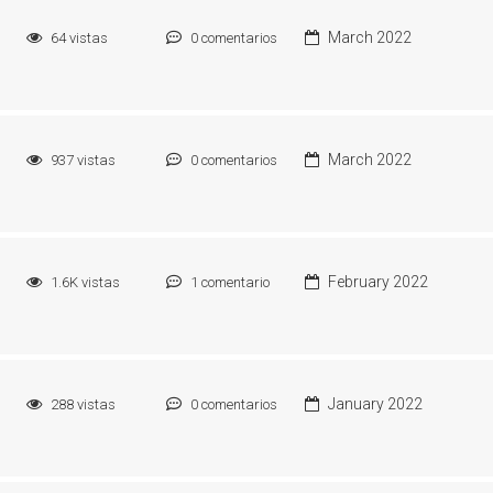
March 2022
64
vistas
0
comentarios
March 2022
937
vistas
0
comentarios
February 2022
1.6K
vistas
1
comentario
January 2022
288
vistas
0
comentarios