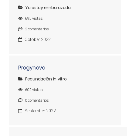
Ya estoy embarazada
695
vistas
2
comentarios
October 2022
Progynova
Fecundación in vitro
602
vistas
0
comentarios
September 2022