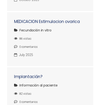
MEDICACION Estimulacion ovarica
Fecundación in vitro
86
vistas
0
comentarios
July 2025
Implantación?
Información al paciente
82
vistas
0
comentarios