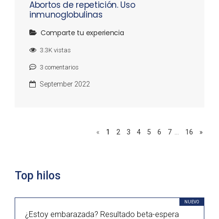
Abortos de repetición. Uso
inmunoglobulinas
Comparte tu experiencia
3.3K
vistas
3
comentarios
September 2022
«
1
2
3
4
5
6
7
…
16
»
Top hilos
NUEVO
¿Estoy embarazada? Resultado beta-espera