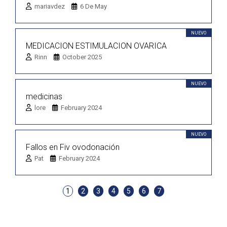
mariavdez
6 De May
NUEVO
MEDICACION ESTIMULACION OVARICA
Rinn
October 2025
NUEVO
medicinas
lore
February 2024
NUEVO
Fallos en Fiv ovodonación
Pat
February 2024
1
2
3
4
5
6
7