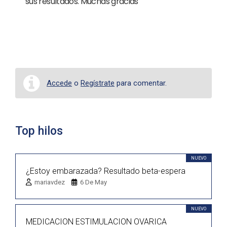
sus resultados. Muchas gracias
Accede
o
Regístrate
para comentar.
Top hilos
NUEVO
¿Estoy embarazada? Resultado beta-espera
mariavdez
6 De May
NUEVO
MEDICACION ESTIMULACION OVARICA