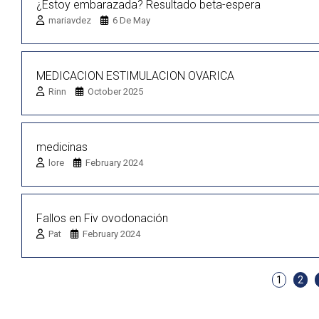
¿Estoy embarazada? Resultado beta-espera
mariavdez
6 De May
MEDICACION ESTIMULACION OVARICA
Rinn
October 2025
medicinas
lore
February 2024
Fallos en Fiv ovodonación
Pat
February 2024
1
2