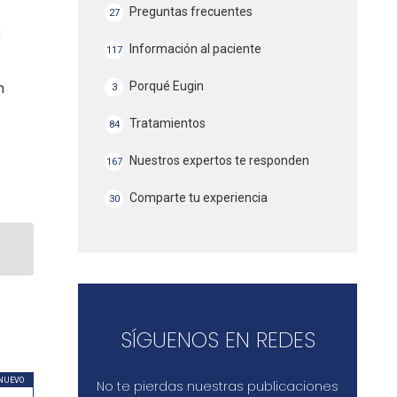
Preguntas frecuentes
27
3
Información al paciente
117
n
Porqué Eugin
3
Tratamientos
84
Nuestros expertos te responden
167
Comparte tu experiencia
30
SÍGUENOS EN REDES
NUEVO
No te pierdas nuestras publicaciones