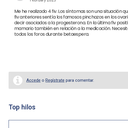
February 2023
Me he realizado 4 fiv. Los síntomas son una situación 
fiv anteriores sentía los famosos pinchazos en los ovar
decir asociados a la progesterona. En la última fiv po
mamario también en relación a la medicación. Necesita
todos los foros durante betaespera.
Accede
o
Regístrate
para comentar.
Top hilos