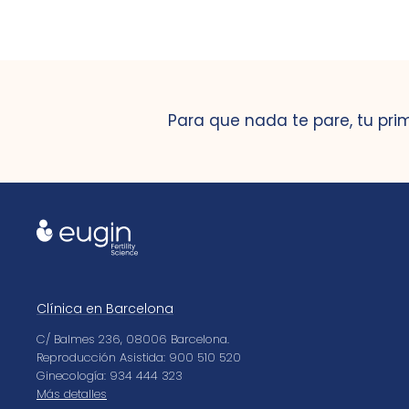
Para que nada te pare, tu pri
Clínica en Barcelona
C/ Balmes 236, 08006 Barcelona.
Reproducción Asistida: 900 510 520
Ginecología: 934 444 323
Más detalles