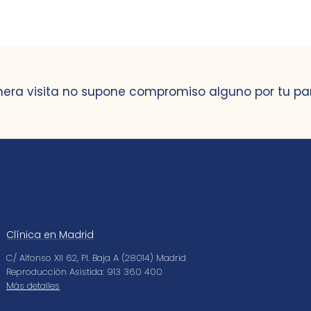
mera visita no supone compromiso alguno por tu pa
Clínica en Madrid
C/ Alfonso XII 62, Pl. Baja A (28014) Madrid
Reproducción Asistida: 913 360 400
Más detalles