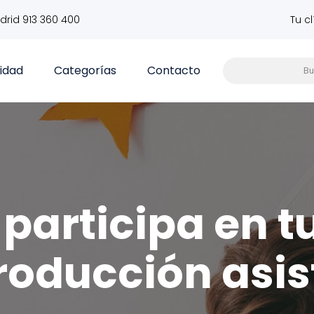
drid 913 360 400
Tu c
vidad
Categorías
Contacto
participa en t
roducción asis