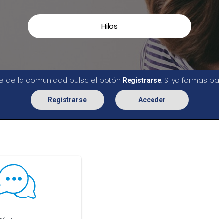
Hilos
rte de la comunidad pulsa el botón
. Si ya formas 
Registrarse
Registrarse
Acceder