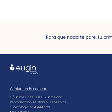
Para que nada te pare, tu pri
Clínica en Barcelona
C/ Balmes 236, 08006 Barcelona.
Reproducción Asistida: 900 510 520
Ginecología: 934 444 323