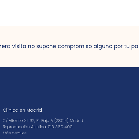
mera visita no supone compromiso alguno por tu pa
Clínica en Madrid
C/ Alfonso XII 62, Pl. Baja A (28014) Madrid
Reproducción Asistida: 913 360 400
Más detalles