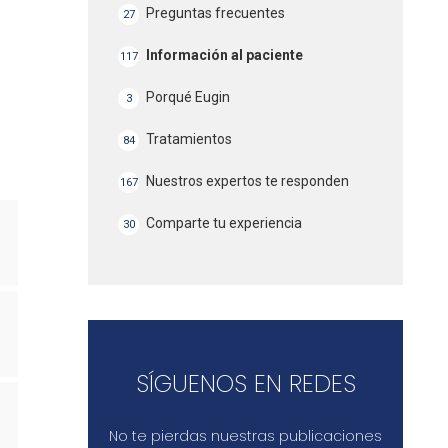
Preguntas frecuentes
27
Información al paciente
117
Porqué Eugin
3
Tratamientos
84
Nuestros expertos te responden
167
Comparte tu experiencia
30
SÍGUENOS EN REDES
No te pierdas nuestras publicaciones