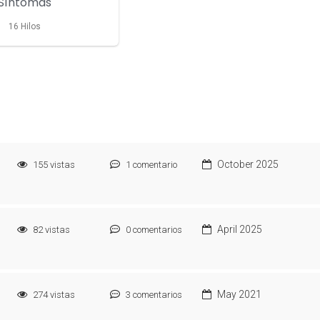
Síntomas
16
Hilos
October 2025
155
vistas
1
comentario
April 2025
82
vistas
0
comentarios
May 2021
274
vistas
3
comentarios