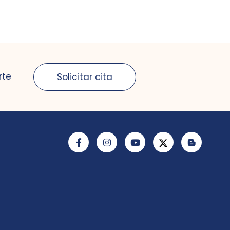
rte
Solicitar cita