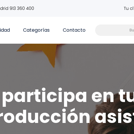
drid 913 360 400
Tu c
vidad
Categorías
Contacto
participa en t
roducción asis