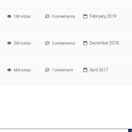
February 2019
190
vistas
0
comentarios
December 2018
200
vistas
2
comentarios
April 2017
665
vistas
1
comentario