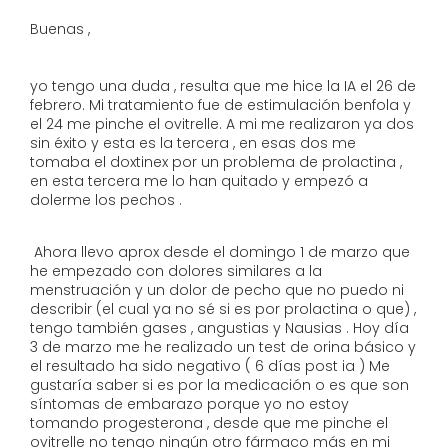
Buenas ,
yo tengo una duda , resulta que me hice la IA el 26 de
febrero. Mi tratamiento fue de estimulación benfola y
el 24 me pinche el ovitrelle. A mi me realizaron ya dos
sin éxito y esta es la tercera , en esas dos me
tomaba el doxtinex por un problema de prolactina ,
en esta tercera me lo han quitado y empezó a
dolerme los pechos .
Ahora llevo aprox desde el domingo 1 de marzo que
he empezado con dolores similares a la
menstruación y un dolor de pecho que no puedo ni
describir (el cual ya no sé si es por prolactina o que) ,
tengo también gases , angustias y Nausias . Hoy día
3 de marzo me he realizado un test de orina básico y
el resultado ha sido negativo ( 6 días post ia ) Me
gustaría saber si es por la medicación o es que son
síntomas de embarazo porque yo no estoy
tomando progesterona , desde que me pinche el
ovitrelle no tengo ningún otro fármaco más en mi