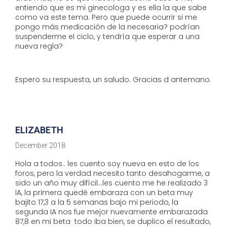
entiendo que es mi ginecologa y es ella la que sabe
como va este tema. Pero que puede ocurrir si me
pongo más medicación de la necesaria? podrían
suspenderme el ciclo, y tendría que esperar a una
nueva regla?
Espero su respuesta, un saludo. Gracias d antemano.
ELIZABETH
December 2018
Hola a todos.. les cuento soy nueva en esto de los
foros, pero la verdad necesito tanto desahogarme, a
sido un año muy difícil...les cuento me he realizado 3
IA, la primera quedé embaraza con un beta muy
bajito 17,3 a la 5 semanas bajo mi periodo, la
segunda IA nos fue mejor nuevamente embarazada
87,8 en mi beta todo iba bien, se duplico el resultado,