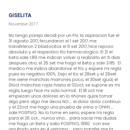
GISELITA
November 2017
No tengo pareja decidi por un FIV, la aspiracion fue el
31 agosto 2017, fecundaron el 1 set 2017, me
transfirieron 2 blastocitos el 6 set 2017, hice reposo
absoluto y el respectivo tto farmacologico. El 21 el
beta sale 1.89, me indican volver a realizarlo en 5 dias
despues otro, el 26 set me hago el Beta y sale 3.85. El
medico me indica abandonar el tto y espere mi regla
pues es negativo 100%. Dejo el tto el 28set y el 29set
me viene manchas marrones poco, el 30set igual, el
01oct manchas rojas hasta el 02oct, se supone es mi
regla, luego hice mi vida normal. El 18 oct me
empiezan unos dolores en lo riñones quize tomar
algo pero algo me decia NO.... el dolor dolor continuo
y el 22oct me hago una prueba de orina o Ohhh....
sale POSITIVO. No lo tome en serio, espere mi regla
para el 26 oct... nunca vino... para sacar mis dudas
me hago un Beta y salio POSITIVO, 1990. con ese
resultado esta en 4 semana.... pero transfer me la