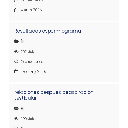
2
comentarios
March 2016
Resultados espermiograma
Él
202
vistas
2
comentarios
February 2016
relaciones despues deaspiracion
testicular
Él
190
vistas