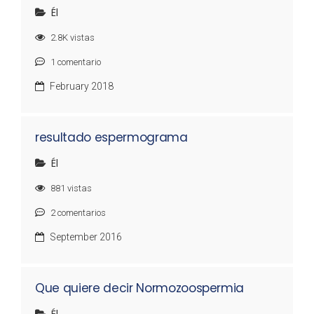
Él
2.8K
vistas
1
comentario
February 2018
resultado espermograma
Él
881
vistas
2
comentarios
September 2016
Que quiere decir Normozoospermia