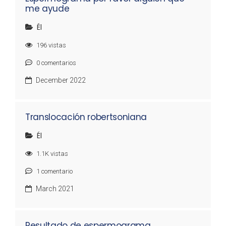
me ayude
Él
196
vistas
0
comentarios
December 2022
Translocación robertsoniana
Él
1.1K
vistas
1
comentario
March 2021
Resultado de espermograma