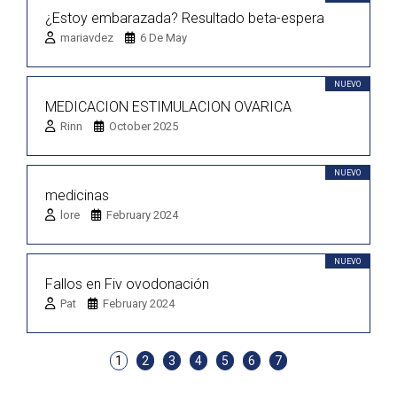
¿Estoy embarazada? Resultado beta-espera
mariavdez
6 De May
NUEVO
MEDICACION ESTIMULACION OVARICA
Rinn
October 2025
NUEVO
medicinas
lore
February 2024
NUEVO
Fallos en Fiv ovodonación
Pat
February 2024
1
2
3
4
5
6
7