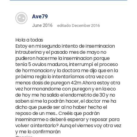
Ave79
June 2016
editado December 2016
Hola a todas
Estoy en mi segundo intento de inseminacion
intrauterina y el pasado mes de mayo no
pudieron hacerme la inseminacion porque
tenía 5 ovulos maduros, interrumpí el proceso
de hormonacion y la doctora me dijo que en la
próxima regla lo intentaríamos otra vez con
menos dosis de puregon 42m Ahora estoy otra
vez hormonandome con puregon y en la eco
de hoy me ha salido el endometrio de 30 y no
saben si me la podrán hacer, el doctor me ha
dicho que puede ser al no haber hecho el
reposo de un mes... Creéis que podrán
inseminarme o deberé esperar y reposar para
volver a intentarlo? Aunq el viernes voy otra vez
y me lo confirmarán