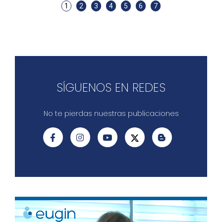
1
2
3
4
5
6
7
SÍGUENOS EN REDES
No te pierdas nuestras publicaciones