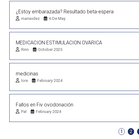
¿Estoy embarazada? Resultado beta-espera
mariavdez
6 De May
MEDICACION ESTIMULACION OVARICA
Rinn
October 2025
medicinas
lore
February 2024
Fallos en Fiv ovodonación
Pat
February 2024
1
2