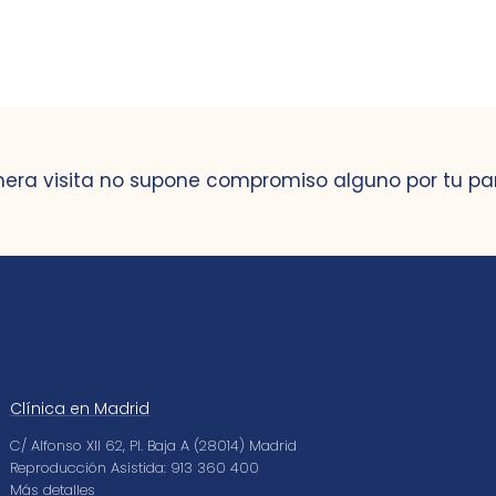
mera visita no supone compromiso alguno por tu pa
Clínica en Madrid
C/ Alfonso XII 62, Pl. Baja A (28014) Madrid
Reproducción Asistida: 913 360 400
Más detalles