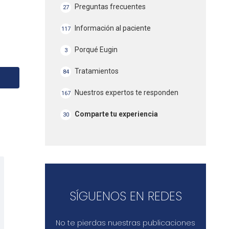
Preguntas frecuentes
27
Información al paciente
117
Porqué Eugin
3
Tratamientos
84
Nuestros expertos te responden
167
Comparte tu experiencia
30
SÍGUENOS EN REDES
No te pierdas nuestras publicaciones