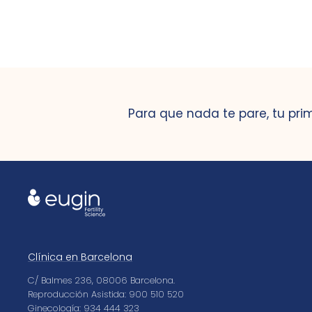
Para que nada te pare, tu pri
Clínica en Barcelona
C/ Balmes 236, 08006 Barcelona.
Reproducción Asistida: 900 510 520
Ginecología: 934 444 323