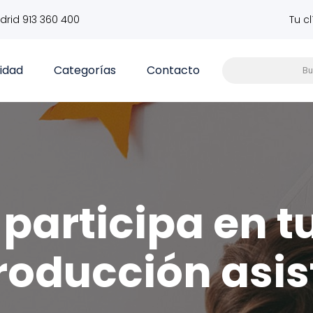
drid 913 360 400
Tu c
vidad
Categorías
Contacto
participa en t
roducción asis