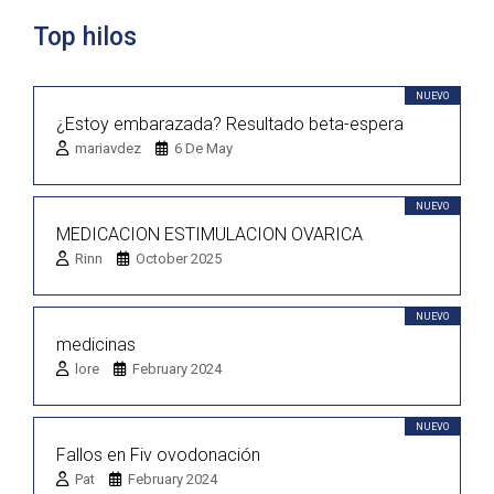
Top hilos
NUEVO
¿Estoy embarazada? Resultado beta-espera
mariavdez
6 De May
NUEVO
MEDICACION ESTIMULACION OVARICA
Rinn
October 2025
NUEVO
medicinas
lore
February 2024
NUEVO
Fallos en Fiv ovodonación
Pat
February 2024