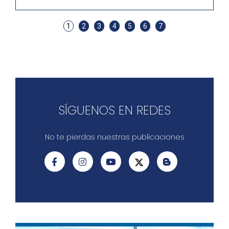
1
2
3
4
5
6
7
SÍGUENOS EN REDES
No te pierdas nuestras publicaciones