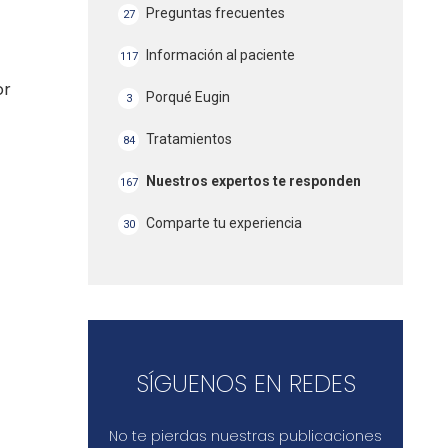
Preguntas frecuentes
27
Información al paciente
117
or
Porqué Eugin
3
Tratamientos
84
Nuestros expertos te responden
167
Comparte tu experiencia
30
SÍGUENOS EN REDES
No te pierdas nuestras publicaciones