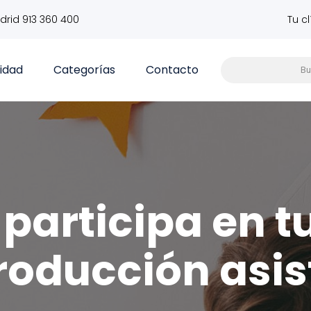
drid 913 360 400
Tu c
vidad
Categorías
Contacto
participa en t
roducción asis