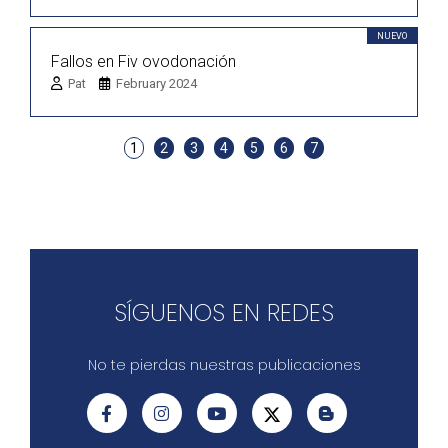
NUEVO
Fallos en Fiv ovodonación
Pat
February 2024
1
2
3
4
5
6
7
SÍGUENOS EN REDES
No te pierdas nuestras publicaciones