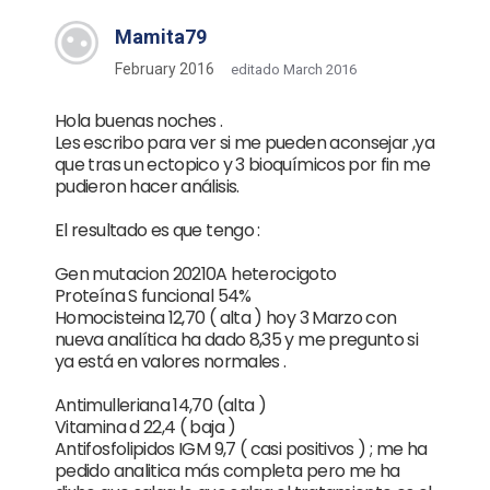
Mamita79
February 2016
editado March 2016
Hola buenas noches .
Les escribo para ver si me pueden aconsejar ,ya
que tras un ectopico y 3 bioquímicos por fin me
pudieron hacer análisis.
El resultado es que tengo :
Gen mutacion 20210A heterocigoto
Proteína S funcional 54%
Homocisteina 12,70 ( alta ) hoy 3 Marzo con
nueva analítica ha dado 8,35 y me pregunto si
ya está en valores normales .
Antimulleriana 14,70 (alta )
Vitamina d 22,4 ( baja )
Antifosfolipidos IGM 9,7 ( casi positivos ) ; me ha
pedido analitica más completa pero me ha