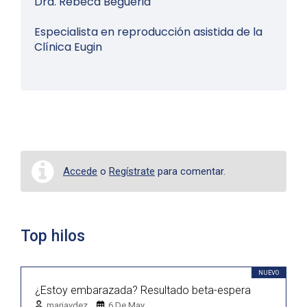
Dra. Rebeca Begueria
Especialista en reproducción asistida de la
Clínica Eugin
Accede
o
Regístrate
para comentar.
Top hilos
NUEVO
¿Estoy embarazada? Resultado beta-espera
mariavdez
6 De May