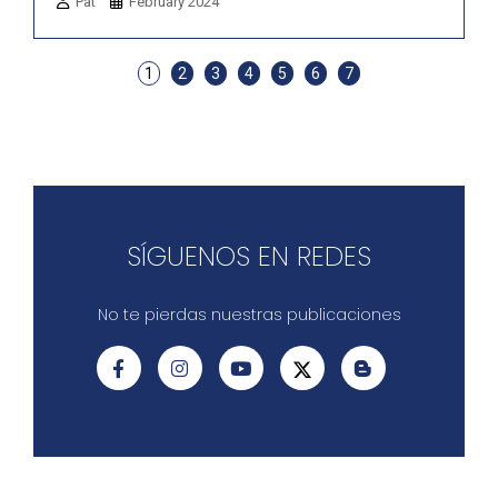
Pat
February 2024
1
2
3
4
5
6
7
SÍGUENOS EN REDES
No te pierdas nuestras publicaciones