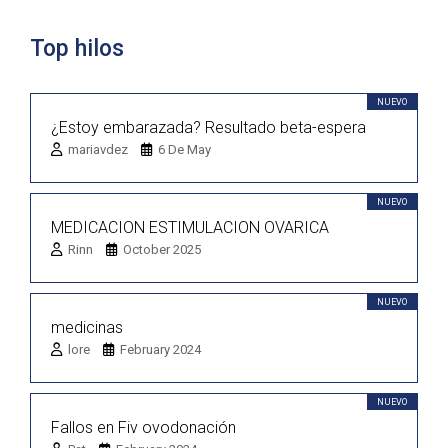
Top hilos
NUEVO
¿Estoy embarazada? Resultado beta-espera
mariavdez
6 De May
NUEVO
MEDICACION ESTIMULACION OVARICA
Rinn
October 2025
NUEVO
medicinas
lore
February 2024
NUEVO
Fallos en Fiv ovodonación