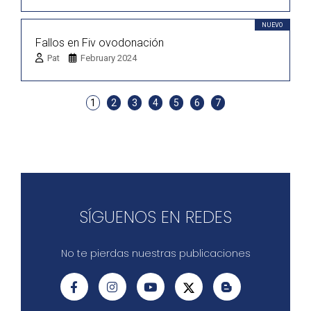
NUEVO
Fallos en Fiv ovodonación
Pat
February 2024
1
2
3
4
5
6
7
SÍGUENOS EN REDES
No te pierdas nuestras publicaciones