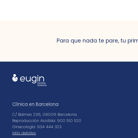
Para que nada te pare, tu pri
Clínica en Barcelona
C/ Balmes 236, 08006 Barcelona.
Reproducción Asistida: 900 510 520
Ginecología: 934 444 323
Más detalles