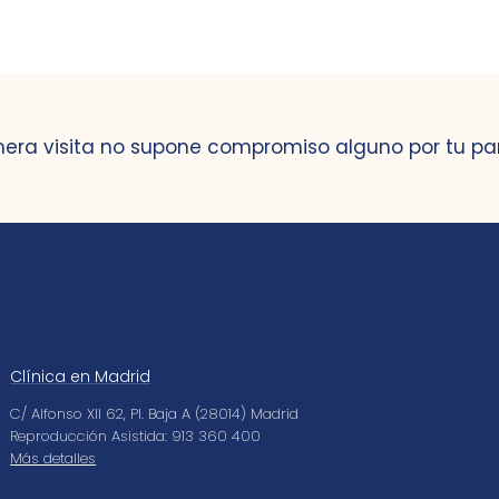
mera visita no supone compromiso alguno por tu pa
Clínica en Madrid
C/ Alfonso XII 62, Pl. Baja A (28014) Madrid
Reproducción Asistida: 913 360 400
Más detalles