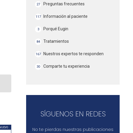
Preguntas frecuentes
27
Información al paciente
117
Porqué Eugin
3
Tratamientos
84
Nuestros expertos te responden
167
Comparte tu experiencia
30
SÍGUENOS EN REDES
NUEVO
No te pierdas nuestras publicaciones