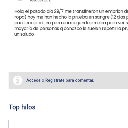
August 2021
Hola, el pasado día 29/7 me transfirieron un embrion 
ropa) hoy me han hecho la prueba en sangre (12 dias p
para eco pero no para una segunda prueba para ver si
mayoría de personas q conozco le suelen repetir la p
un saludo
Accede
o
Regístrate
para comentar.
Top hilos