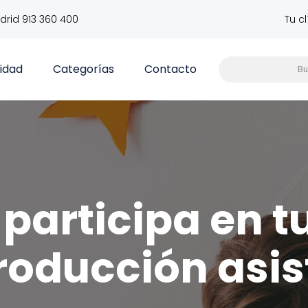
drid 913 360 400
Tu c
vidad
Categorías
Contacto
participa en t
roducción asis