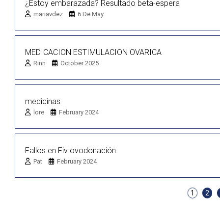
¿Estoy embarazada? Resultado beta-espera
mariavdez
6 De May
MEDICACION ESTIMULACION OVARICA
Rinn
October 2025
medicinas
lore
February 2024
Fallos en Fiv ovodonación
Pat
February 2024
1
2