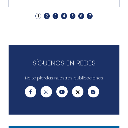
1
2
3
4
5
6
7
SÍGUENOS EN REDES
No te pierdas nuestras publicaciones