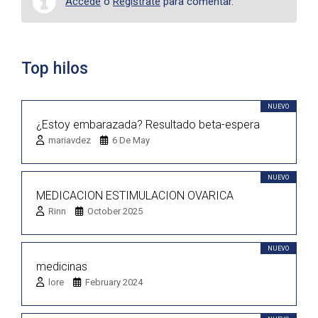
Accede
o
Regístrate
para comentar.
Top hilos
NUEVO
¿Estoy embarazada? Resultado beta-espera
mariavdez
6 De May
NUEVO
MEDICACION ESTIMULACION OVARICA
Rinn
October 2025
NUEVO
medicinas
lore
February 2024