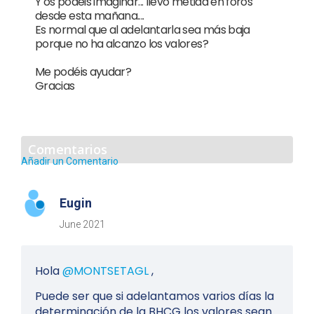
Y os podéis imaginar... llevo metida en foros
desde esta mañana....
Es normal que al adelantarla sea más baja
porque no ha alcanzo los valores?
Me podéis ayudar?
Gracias
Comentarios
Añadir un Comentario
Eugin
June 2021
Hola
@MONTSETAGL
,
Puede ser que si adelantamos varios días la
determinación de la BHCG los valores sean