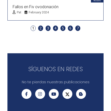
NUEVO
Fallos en Fiv ovodonación
Pat
February 2024
1
2
3
4
5
6
7
SÍGUENOS EN REDES
No te pierdas nuestras publicaciones