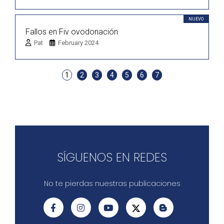
NUEVO
Fallos en Fiv ovodonación
Pat
February 2024
1
2
3
4
5
6
7
SÍGUENOS EN REDES
No te pierdas nuestras publicaciones