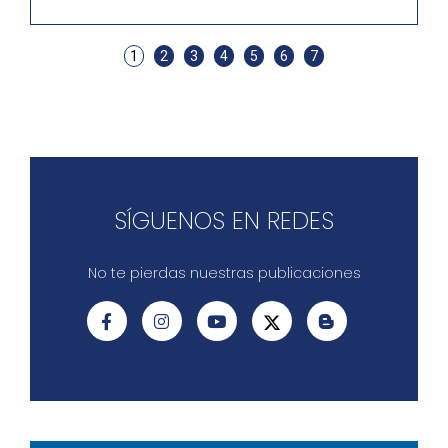
1
2
3
4
5
6
7
SÍGUENOS EN REDES
No te pierdas nuestras publicaciones