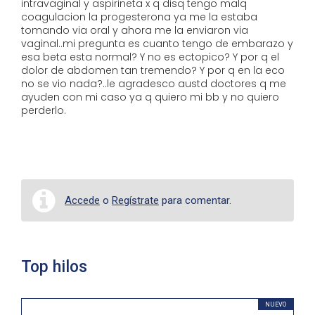
intravaginal y aspirineta x q disq tengo malq
coagulacion la progesterona ya me la estaba
tomando via oral y ahora me la enviaron via
vaginal..mi pregunta es cuanto tengo de embarazo y
esa beta esta normal? Y no es ectopico? Y por q el
dolor de abdomen tan tremendo? Y por q en la eco
no se vio nada?..le agradesco austd doctores q me
ayuden con mi caso ya q quiero mi bb y no quiero
perderlo.
Accede
o
Regístrate
para comentar.
Top hilos
NUEVO