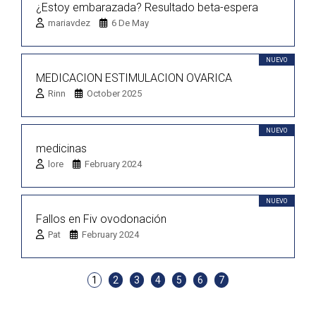
¿Estoy embarazada? Resultado beta-espera
mariavdez
6 De May
NUEVO
MEDICACION ESTIMULACION OVARICA
Rinn
October 2025
NUEVO
medicinas
lore
February 2024
NUEVO
Fallos en Fiv ovodonación
Pat
February 2024
1
2
3
4
5
6
7