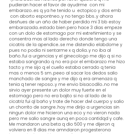
pudieran hacer el favor de ayudrme con mi
embarazo..es q ya he tenido u ectopico y dos emb
con aborto espontneo..y no tengo bbs..y ahora
desñues de un año de haber perdido mi 3 bb estoy
embarazada..estado bien pero hace 3 dias empeze
con un dolo de estomago por mi extreñimiento y se
consentra mas al lado derecho donde tengo una
cicatris de la apendice..se me distendio elabdome y
pues no podia ni sentarme x q dolia..y no iba al
baño..fui a urgencias y el ginecologo me dijo q si no
estaba sangrando q no era por el embarazo me hizo
tacto y me sijo q el cuello estaba cerrado q tenia
mas o menos 5 sm..peeo al sacar los dedos salio
manchado de sangre y me dijo q era amenaza q
tenia q tener reposo..y me envio bisacodilo..no me
sirvio ayer presente un dolor muy fuerte en el
estomago pero no era bajito si no al lado de la
cicatriz fui ql baño y trate de hacer dwl cuerpo y salio
un chorrito de sangre..hoy me dirijo a urgencias sin
ningun dolor me hicieron una eco y no vieron nada
pero me salio sangre aunq en poca cantidqd y cafe.
Me mandaron una beta q dio 500 y me dijeron q
volviera en 8 dias me amndaron progesterona