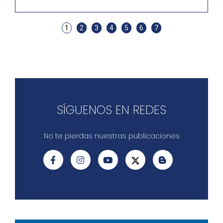
1
2
3
4
5
6
7
SÍGUENOS EN REDES
No te pierdas nuestras publicaciones