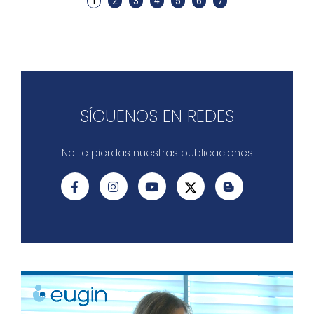
1
2
3
4
5
6
7
SÍGUENOS EN REDES
No te pierdas nuestras publicaciones