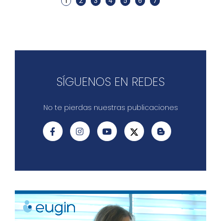
1
2
3
4
5
6
7
SÍGUENOS EN REDES
No te pierdas nuestras publicaciones