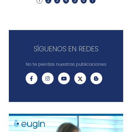
1
2
3
4
5
6
7
SÍGUENOS EN REDES
No te pierdas nuestras publicaciones