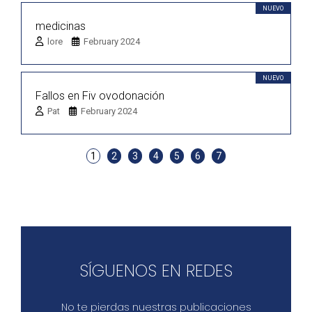
NUEVO
medicinas
lore
February 2024
NUEVO
Fallos en Fiv ovodonación
Pat
February 2024
1
2
3
4
5
6
7
SÍGUENOS EN REDES
No te pierdas nuestras publicaciones