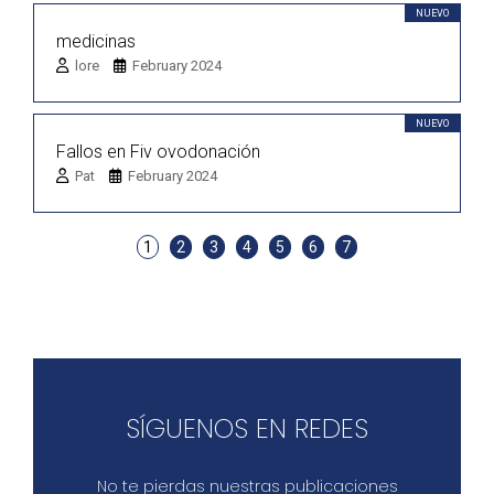
NUEVO
medicinas
lore
February 2024
NUEVO
Fallos en Fiv ovodonación
Pat
February 2024
1
2
3
4
5
6
7
SÍGUENOS EN REDES
No te pierdas nuestras publicaciones