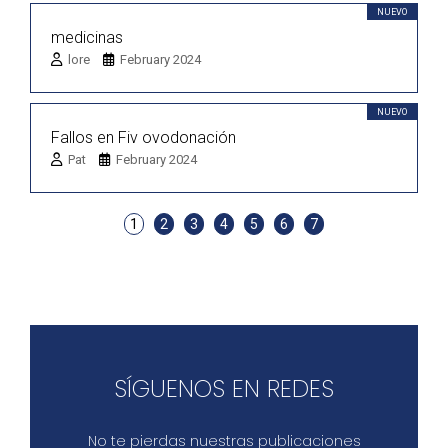
NUEVO
medicinas
lore
February 2024
NUEVO
Fallos en Fiv ovodonación
Pat
February 2024
1
2
3
4
5
6
7
SÍGUENOS EN REDES
No te pierdas nuestras publicaciones