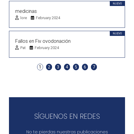
NUEVO
medicinas
lore
February 2024
NUEVO
Fallos en Fiv ovodonación
Pat
February 2024
1
2
3
4
5
6
7
SÍGUENOS EN REDES
No te pierdas nuestras publicaciones