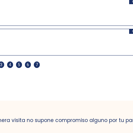
3
4
5
6
7
mera visita no supone compromiso alguno por tu pa