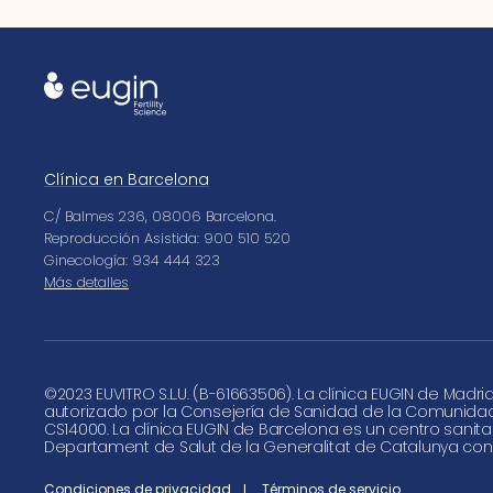
Clínica en Barcelona
C/ Balmes 236, 08006 Barcelona.
Reproducción Asistida: 900 510 520
Ginecología: 934 444 323
Más detalles
©
2023 EUVITRO S.L.U. (B-61663506). La clínica EUGIN de Madri
autorizado por la Consejería de Sanidad de la Comunida
CS14000. La clínica EUGIN de Barcelona es un centro sanita
Departament de Salut de la Generalitat de Catalunya con
Condiciones de privacidad
Términos de servicio