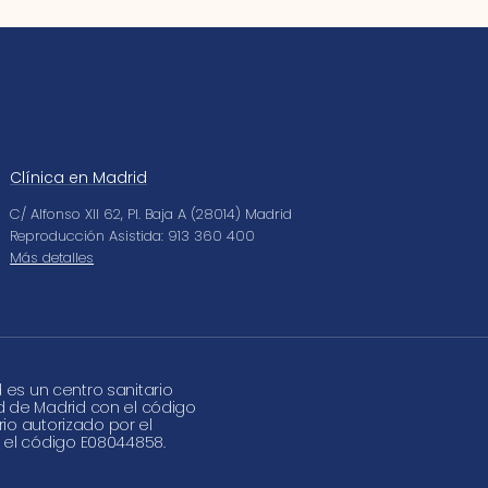
Clínica en Madrid
C/ Alfonso XII 62, Pl. Baja A (28014) Madrid
Reproducción Asistida: 913 360 400
Más detalles
d es un centro sanitario
d de Madrid con el código
rio autorizado por el
 el código E08044858.