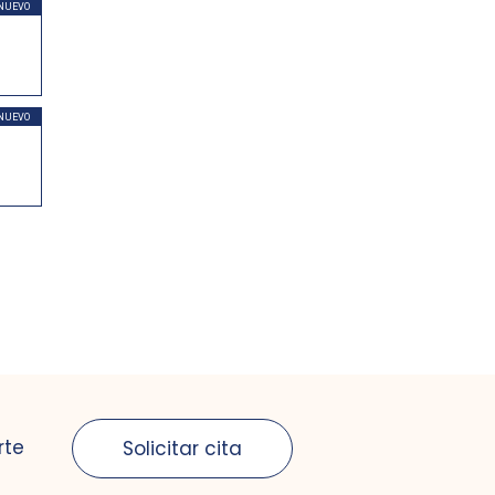
NUEVO
NUEVO
rte
Solicitar cita