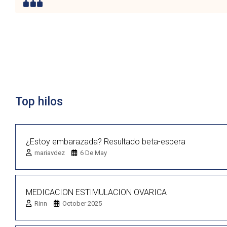
Lista de discusión
Top hilos
¿Estoy embarazada? Resultado beta-espera
mariavdez
6 De May
MEDICACION ESTIMULACION OVARICA
Rinn
October 2025