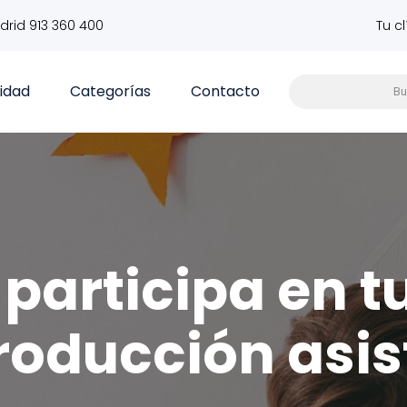
drid 913 360 400
Tu c
vidad
Categorías
Contacto
participa en t
roducción asis