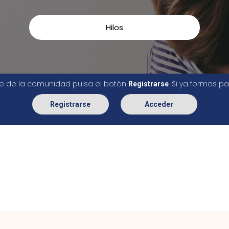
Hilos
rte de la comunidad pulsa el botón
. Si ya formas 
Registrarse
Registrarse
Acceder