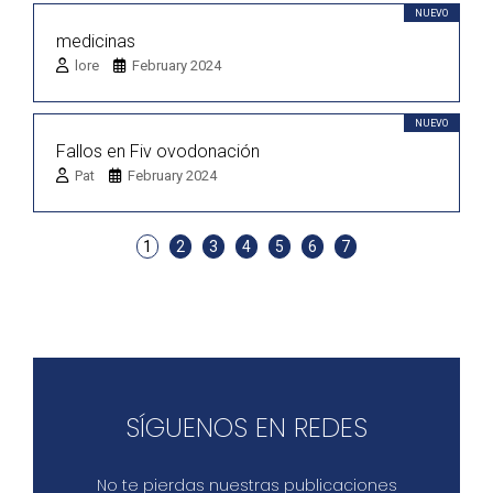
NUEVO
medicinas
lore
February 2024
NUEVO
Fallos en Fiv ovodonación
Pat
February 2024
1
2
3
4
5
6
7
SÍGUENOS EN REDES
No te pierdas nuestras publicaciones