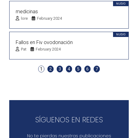
NUEVO
medicinas
lore
February 2024
NUEVO
Fallos en Fiv ovodonación
Pat
February 2024
1
2
3
4
5
6
7
SÍGUENOS EN REDES
No te pierdas nuestras publicaciones