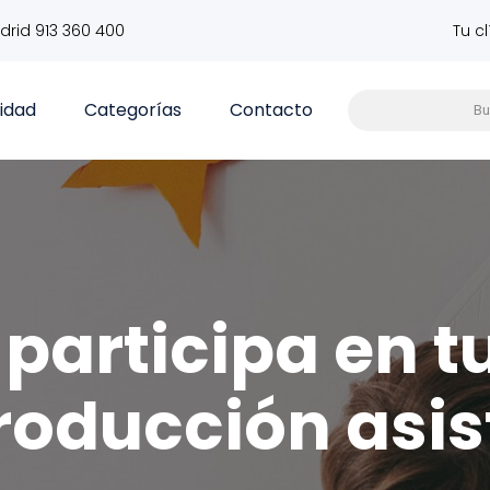
drid 913 360 400
Tu c
vidad
Categorías
Contacto
participa en t
roducción asis