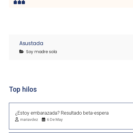
Lista de discusión
Asustada
Soy madre sola
Top hilos
¿Estoy embarazada? Resultado beta-espera
mariavdez
6 De May