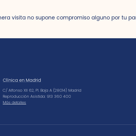
mera visita no supone compromiso alguno por tu pa
Clínica en Madrid
C/ Alfonso XII 62, Pl. Baja A (28014) Madrid
Reproducción Asistida: 913 360 400
Más detalles