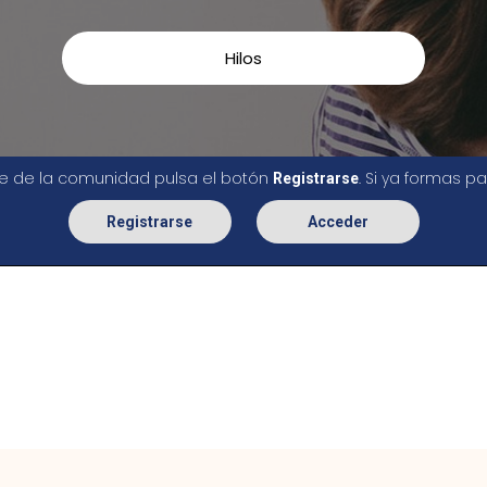
Hilos
rte de la comunidad pulsa el botón
. Si ya formas 
Registrarse
Registrarse
Acceder