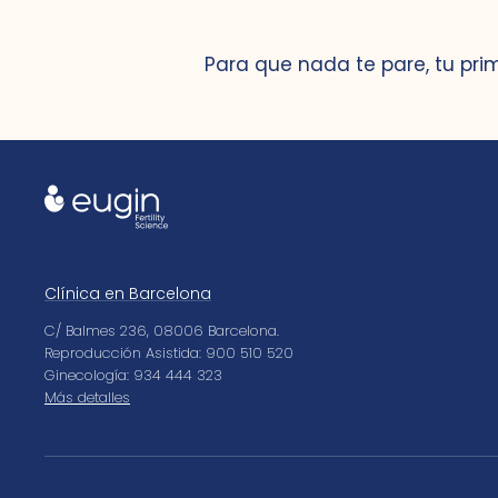
Para que nada te pare, tu pri
Clínica en Barcelona
C/ Balmes 236, 08006 Barcelona.
Reproducción Asistida: 900 510 520
Ginecología: 934 444 323
Más detalles