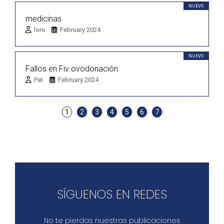
NUEVO
medicinas
lore
February 2024
NUEVO
Fallos en Fiv ovodonación
Pat
February 2024
1
2
3
4
5
6
7
SÍGUENOS EN REDES
No te pierdas nuestras publicaciones