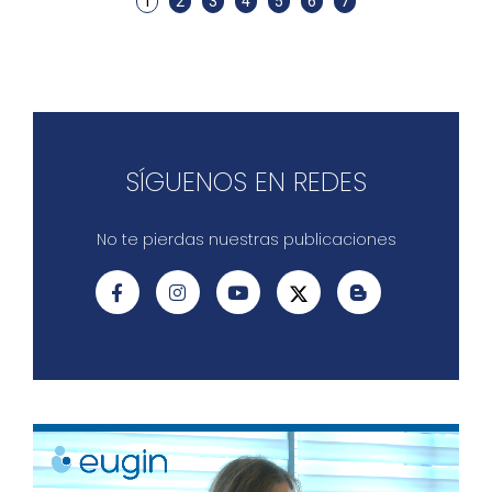
1
2
3
4
5
6
7
SÍGUENOS EN REDES
No te pierdas nuestras publicaciones