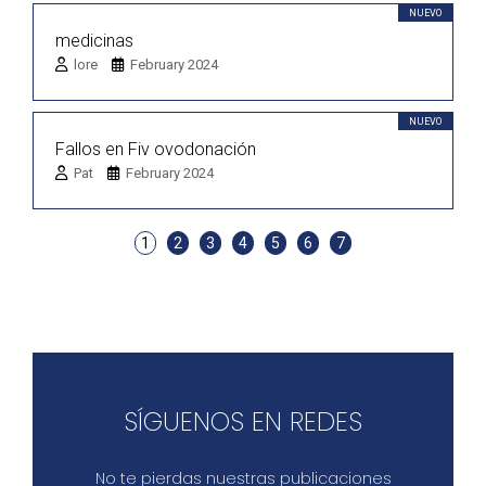
NUEVO
medicinas
lore
February 2024
NUEVO
Fallos en Fiv ovodonación
Pat
February 2024
1
2
3
4
5
6
7
SÍGUENOS EN REDES
No te pierdas nuestras publicaciones