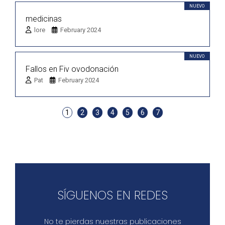
NUEVO
medicinas
lore
February 2024
NUEVO
Fallos en Fiv ovodonación
Pat
February 2024
1
2
3
4
5
6
7
SÍGUENOS EN REDES
No te pierdas nuestras publicaciones