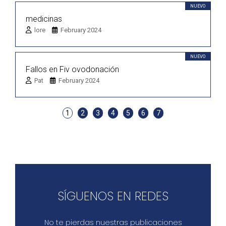
NUEVO
medicinas
lore
February 2024
NUEVO
Fallos en Fiv ovodonación
Pat
February 2024
1
2
3
4
5
6
7
SÍGUENOS EN REDES
No te pierdas nuestras publicaciones