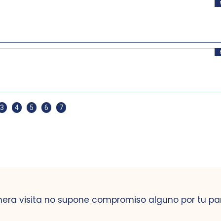
3
4
5
6
7
mera visita no supone compromiso alguno por tu pa