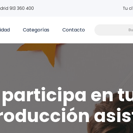
drid 913 360 400
Tu c
vidad
Categorías
Contacto
participa en t
roducción asis