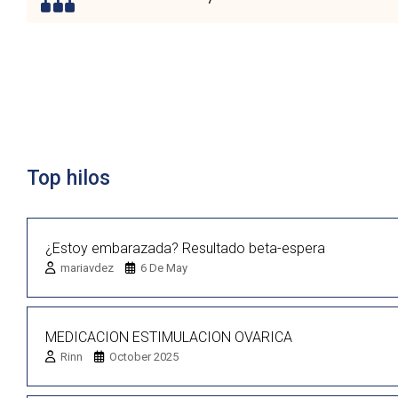
Lista de discusión
Top hilos
¿Estoy embarazada? Resultado beta-espera
mariavdez
6 De May
MEDICACION ESTIMULACION OVARICA
Rinn
October 2025