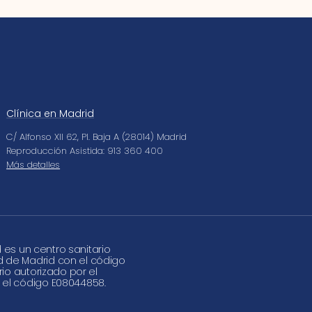
Clínica en Madrid
C/ Alfonso XII 62, Pl. Baja A (28014) Madrid
Reproducción Asistida: 913 360 400
Más detalles
d es un centro sanitario
d de Madrid con el código
rio autorizado por el
 el código E08044858.