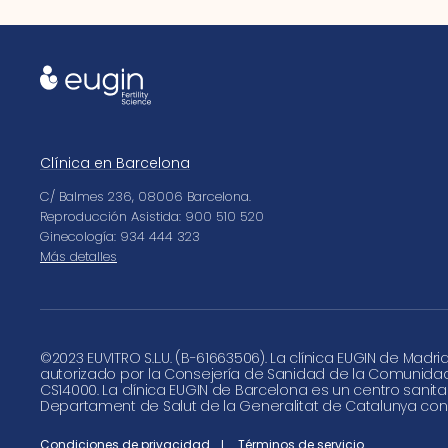
Clínica en Barcelona
C/ Balmes 236, 08006 Barcelona.
Reproducción Asistida: 900 510 520
Ginecología: 934 444 323
Más detalles
©
2023 EUVITRO S.L.U. (B-61663506). La clínica EUGIN de Madri
autorizado por la Consejería de Sanidad de la Comunida
CS14000. La clínica EUGIN de Barcelona es un centro sanita
Departament de Salut de la Generalitat de Catalunya con
Condiciones de privacidad
Términos de servicio