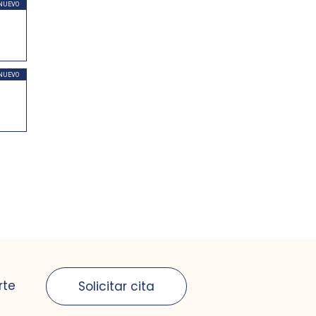
NUEVO
NUEVO
rte
Solicitar cita