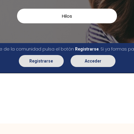
Hilos
rte de la comunidad pulsa el botón
. Si ya formas 
Registrarse
Registrarse
Acceder