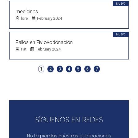
NUEVO
medicinas
lore
February 2024
NUEVO
Fallos en Fiv ovodonación
Pat
February 2024
1
2
3
4
5
6
7
SÍGUENOS EN REDES
No te pierdas nuestras publicaciones