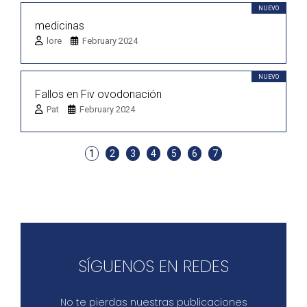
NUEVO
medicinas
lore
February 2024
NUEVO
Fallos en Fiv ovodonación
Pat
February 2024
1
2
3
4
5
6
7
SÍGUENOS EN REDES
No te pierdas nuestras publicaciones