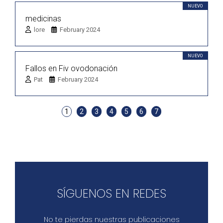
NUEVO
medicinas
lore
February 2024
NUEVO
Fallos en Fiv ovodonación
Pat
February 2024
1
2
3
4
5
6
7
SÍGUENOS EN REDES
No te pierdas nuestras publicaciones