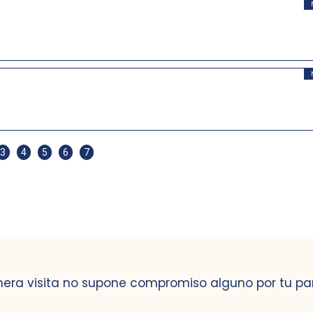
3
4
5
6
7
mera visita no supone compromiso alguno por tu pa