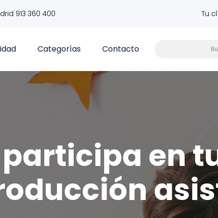
drid 913 360 400
Tu c
vidad
Categorías
Contacto
participa en t
roducción asis