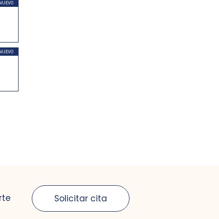
NUEVO
NUEVO
rte
Solicitar cita