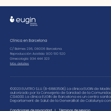
Clínica en Barcelona
C/ Balmes 236, 08006 Barcelona.
Reproducción Asistida: 900 510 520
Ginecología: 934 444 323
Más detalles
©
2023 EUVITRO S.L.U. (B-61663506). La clínica EUGIN de Madri
autorizado por la Consejería de Sanidad de la Comunida
CS14000. La clínica EUGIN de Barcelona es un centro sanita
Departament de Salut de la Generalitat de Catalunya con
Condiciones de privacidad
Términos de servicio