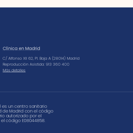
Clínica en Madrid
C/ Alfonso XII 62, Pl. Baja A (28014) Madrid
Reproducción Asistida: 913 360 400
Más detalles
d es un centro sanitario
d de Madrid con el código
rio autorizado por el
 el código E08044858.