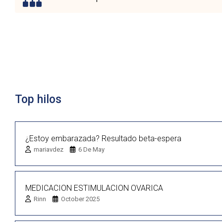
Lista de discusión
Top hilos
¿Estoy embarazada? Resultado beta-espera
mariavdez
6 De May
MEDICACION ESTIMULACION OVARICA
Rinn
October 2025