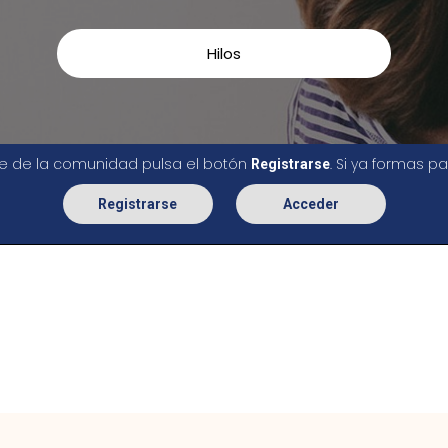
Hilos
rte de la comunidad pulsa el botón
. Si ya formas 
Registrarse
Registrarse
Acceder