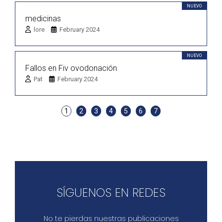
NUEVO
medicinas
lore
February 2024
NUEVO
Fallos en Fiv ovodonación
Pat
February 2024
1
2
3
4
5
6
7
SÍGUENOS EN REDES
No te pierdas nuestras publicaciones