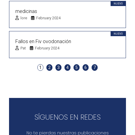
NUEVO
medicinas
lore
February 2024
NUEVO
Fallos en Fiv ovodonación
Pat
February 2024
1
2
3
4
5
6
7
SÍGUENOS EN REDES
No te pierdas nuestras publicaciones