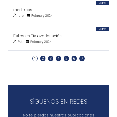
NUEVO
medicinas
lore
February 2024
NUEVO
Fallos en Fiv ovodonación
Pat
February 2024
1
2
3
4
5
6
7
SÍGUENOS EN REDES
No te pierdas nuestras publicaciones