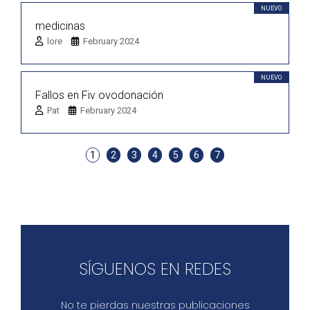
NUEVO
medicinas
lore
February 2024
NUEVO
Fallos en Fiv ovodonación
Pat
February 2024
1
2
3
4
5
6
7
SÍGUENOS EN REDES
No te pierdas nuestras publicaciones