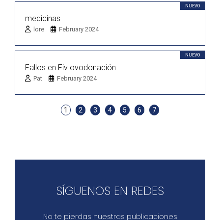
NUEVO
medicinas
lore
February 2024
NUEVO
Fallos en Fiv ovodonación
Pat
February 2024
1
2
3
4
5
6
7
SÍGUENOS EN REDES
No te pierdas nuestras publicaciones