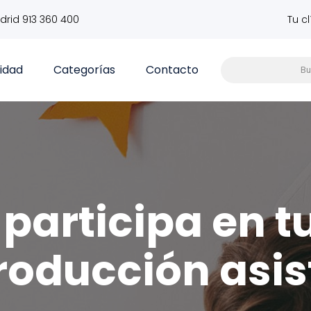
drid 913 360 400
Tu c
vidad
Categorías
Contacto
participa en t
roducción asis