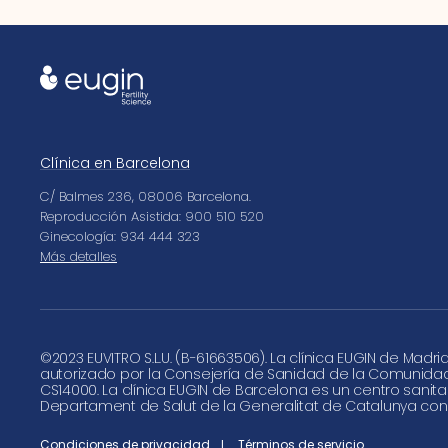
Clínica en Barcelona
C/ Balmes 236, 08006 Barcelona.
Reproducción Asistida: 900 510 520
Ginecología: 934 444 323
Más detalles
©
2023 EUVITRO S.L.U. (B-61663506). La clínica EUGIN de Madri
autorizado por la Consejería de Sanidad de la Comunida
CS14000. La clínica EUGIN de Barcelona es un centro sanita
Departament de Salut de la Generalitat de Catalunya con
Condiciones de privacidad
Términos de servicio