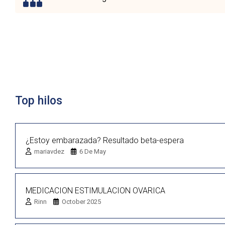
Lista de discusión
Top hilos
¿Estoy embarazada? Resultado beta-espera
mariavdez
6 De May
MEDICACION ESTIMULACION OVARICA
Rinn
October 2025