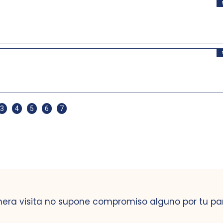
3
4
5
6
7
mera visita no supone compromiso alguno por tu pa