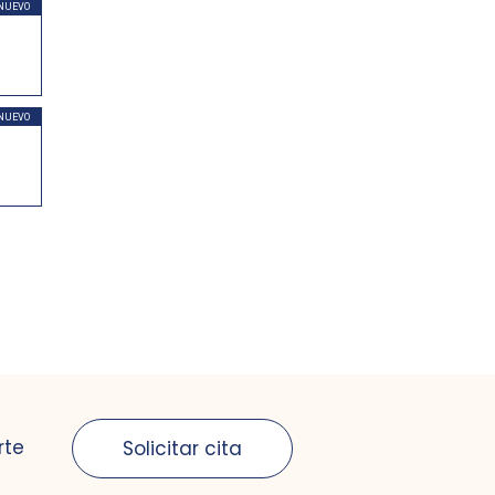
NUEVO
NUEVO
rte
Solicitar cita