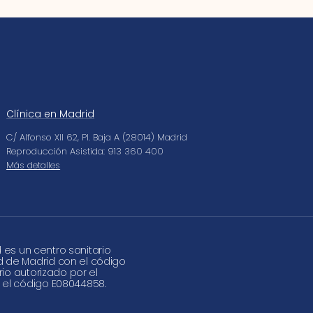
Clínica en Madrid
C/ Alfonso XII 62, Pl. Baja A (28014) Madrid
Reproducción Asistida: 913 360 400
Más detalles
d es un centro sanitario
d de Madrid con el código
rio autorizado por el
 el código E08044858.