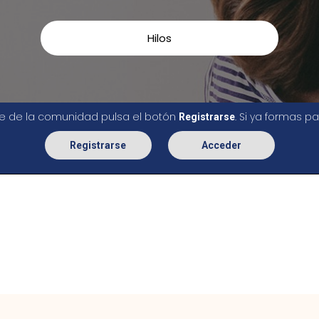
Hilos
rte de la comunidad pulsa el botón
. Si ya formas 
Registrarse
Registrarse
Acceder