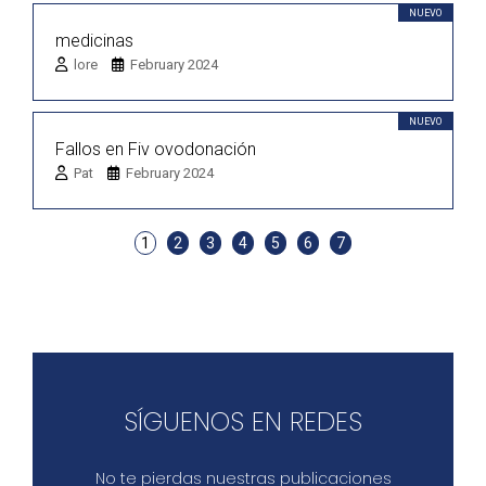
NUEVO
medicinas
lore
February 2024
NUEVO
Fallos en Fiv ovodonación
Pat
February 2024
1
2
3
4
5
6
7
SÍGUENOS EN REDES
No te pierdas nuestras publicaciones